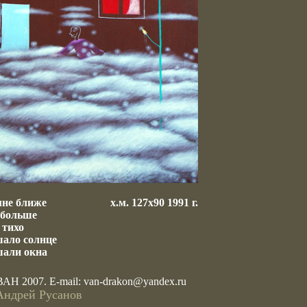
мне ближе
х.м. 127х90 1991 г.
 больше
 тихо
шало солнце
шали окна
ВАН 2007. E-mail:
van-drakon@yandex.ru
Андрей Русанов