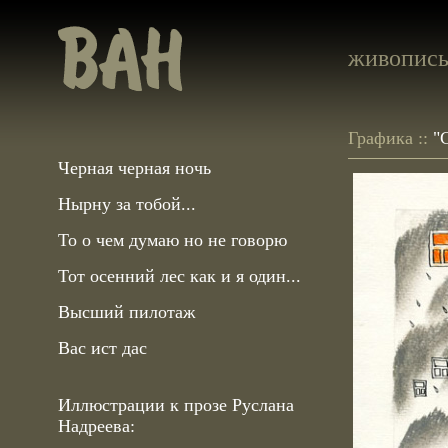
живопис
Графика ::
"
Черная черная ночь
Нырну за тобой...
То о чем думаю но не говорю
Тот осенний лес как и я один...
Высший пилотаж
Вас ист дас
Иллюстрации к прозе Руслана
Надреева: