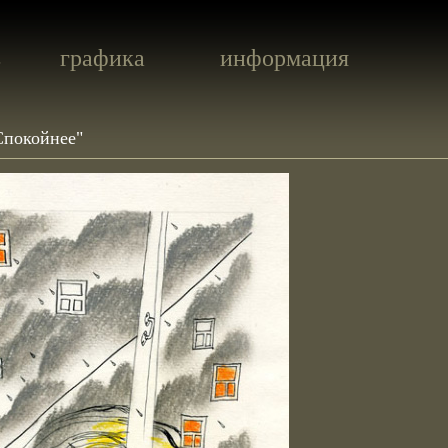
ь
графика
информация
Спокойнее"