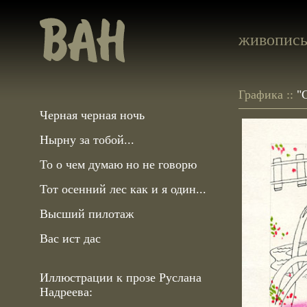
живопис
Графика ::
"
Черная черная ночь
Нырну за тобой...
То о чем думаю но не говорю
Тот осенний лес как и я один...
Высший пилотаж
Вас ист дас
Иллюстрации к прозе Руслана
Надреева: