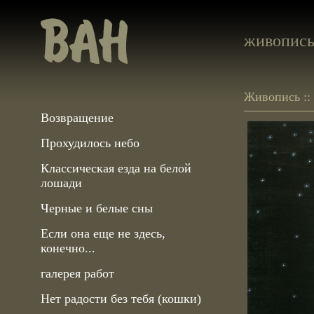
живопис
Живопись ::
Возвращение
Прохудилось небо
Классическая езда на белой
лошади
Черные и белые сны
Если она еще не здесь,
конечно...
галерея работ
Нет радости без тебя (кошки)