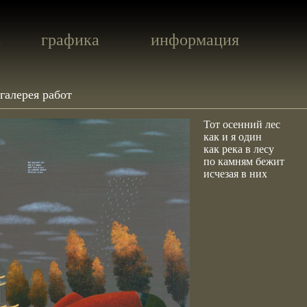
ь
графика
информация
галерея работ
Тот осенний лес
как и я один
как река в лесу
по камням бежит
исчезая в них